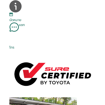
นัดหมาย
แชท
โทร