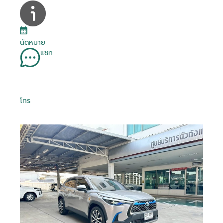
นัดหมาย
แชท
โทร