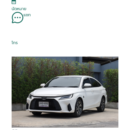
นัดหมาย
แชท
โทร