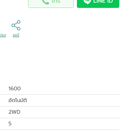
โทร
LINE ID
โปรด
แชร์
1600
อัตโนมัติ
2WD
5