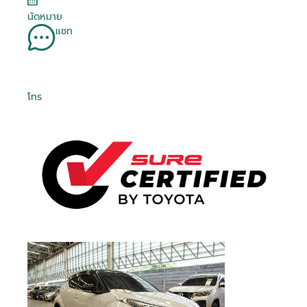
นัดหมาย
แชท
โทร