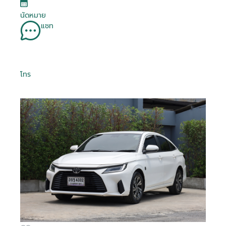
นัดหมาย
แชท
โทร