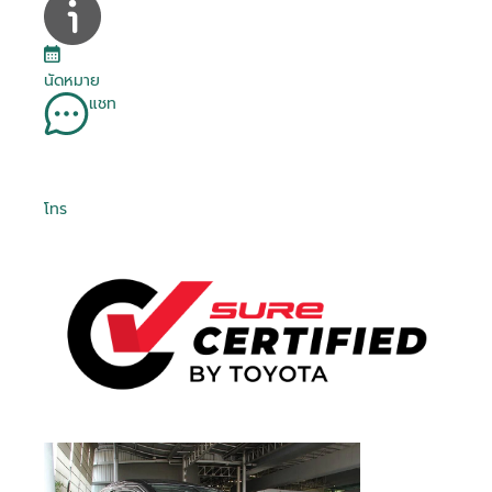
นัดหมาย
แชท
โทร