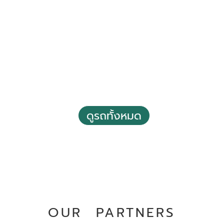
2019 Toyota Vios 1.5 Entry
฿ 299,000
ดูรถทั้งหมด
*ไม่รวมภาษีมูลค่าเพิ่ม
176,974 กม.
อัตโนมัติ
อ.บางพลี จ.สมุทรปราการ
OUR PARTNERS