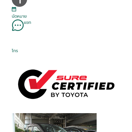
นัดหมาย
แชท
โทร