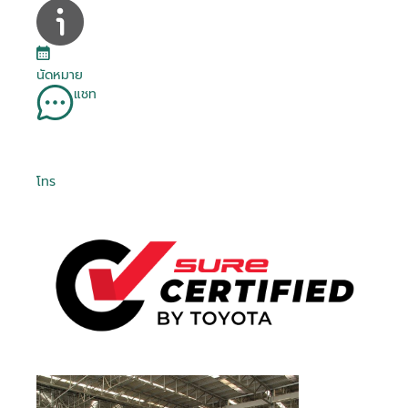
นัดหมาย
แชท
โทร