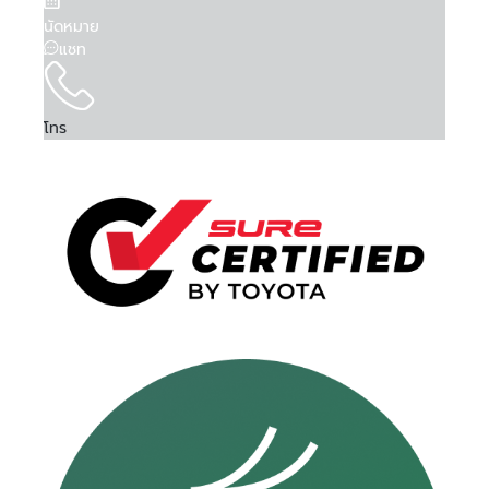
นัดหมาย
แชท
โทร