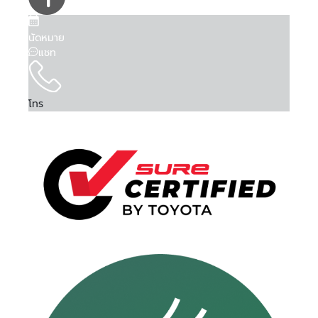
นัดหมาย
แชท
โทร