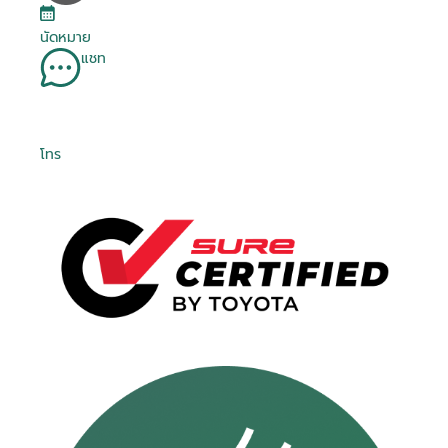
นัดหมาย
แชท
โทร