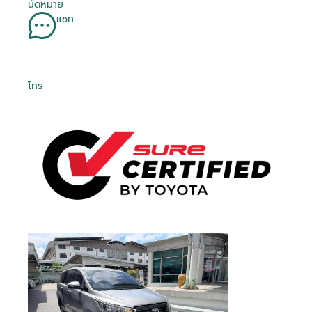
นัดหมาย
แชท
โทร