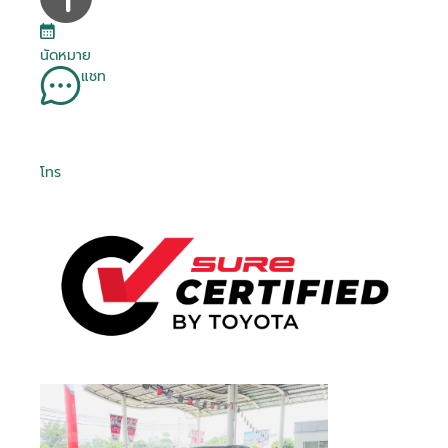
นัดหมาย
แชท
โทร