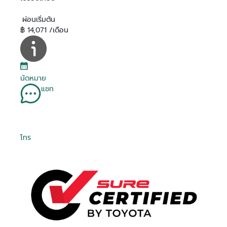
ผ่อนเริ่มต้น
฿ 14,071 /เดือน
นัดหมาย
แชท
โทร