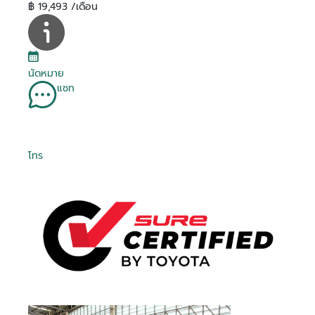
฿ 19,493 /เดือน
นัดหมาย
แชท
โทร