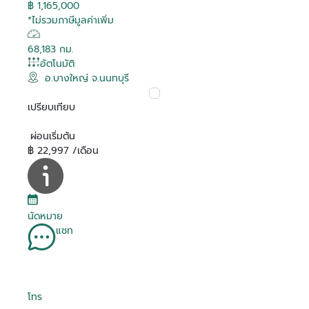
฿ 1,165,000
*ไม่รวมภาษีมูลค่าเพิ่ม
68,183 กม.
อัตโนมัติ
อ.บางใหญ่ จ.นนทบุรี
เปรียบเทียบ
ผ่อนเริ่มต้น
฿ 22,997 /เดือน
นัดหมาย
แชท
โทร