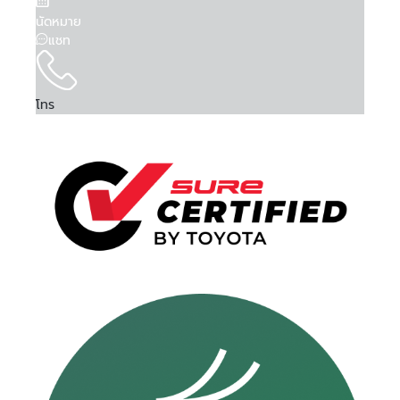
นัดหมาย
แชท
โทร