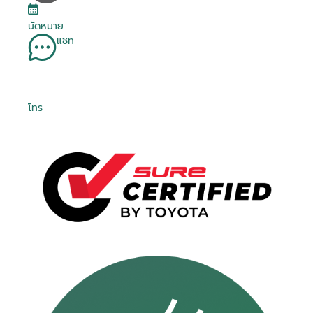
นัดหมาย
แชท
โทร