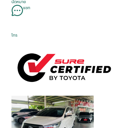
นัดหมาย
แชท
โทร