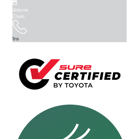
นัดหมาย
แชท
โทร