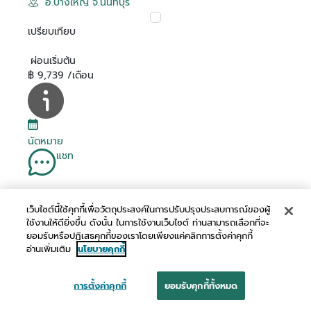
อ.บางใหญ่ จ.นนทบุรี
เปรียบเทียบ
ผ่อนเริ่มต้น
฿ 9,739 /เดือน
นัดหมาย
แชท
เว็บไซต์นี้ใช้คุกกี้เพื่อวัตถุประสงค์ในการปรับปรุงประสบการณ์ของผู้
โทร
ใช้งานให้ดียิ่งขึ้น ดังนั้น ในการใช้งานเว็บไซต์ ท่านสามารถเลือกที่จะ
ยอมรับหรือปฏิเสธคุกกี้ของเราโดยเพียงแค่คลิกการตั้งค่าคุกกี้
อ่านเพิ่มเติม
นโยบายคุกกี้
การตั้งค่าคุกกี้
ยอมรับคุกกี้ทั้งหมด