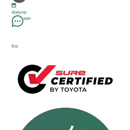
นัดหมาย
แชท
โทร