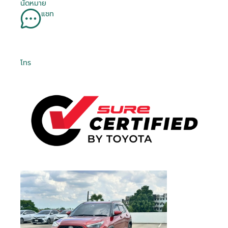
นัดหมาย
แชท
โทร