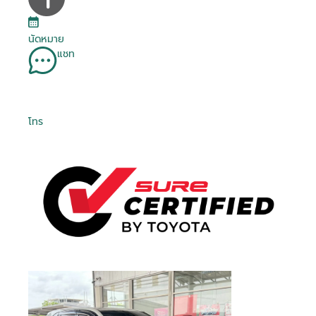
นัดหมาย
แชท
โทร