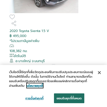
2020 Toyota Sienta 1.5 V
฿ 495,000
*ไม่รวมภาษีมูลค่าเพิ่ม
108,382 กม.
อัตโนมัติ
อ.บางใหญ่ จ.นนทบุรี
เปรียบเทียบ
เว็บไซต์นี้ใช้คุกกี้เพื่อวัตถุประสงค์ในการปรับปรุงประสบการณ์ของผู้
ใช้งานให้ดียิ่งขึ้น ดังนั้น ในการใช้งานเว็บไซต์ ท่านสามารถเลือกที่จะ
ผ่อนเริ่มต้น
ยอมรับหรือปฏิเสธคุกกี้ของเราโดยเพียงแค่คลิกการตั้งค่าคุกกี้
อ่านเพิ่มเติม
นโยบายคุกกี้
฿ 9,739 /เดือน
การตั้งค่าคุกกี้
ยอมรับคุกกี้ทั้งหมด