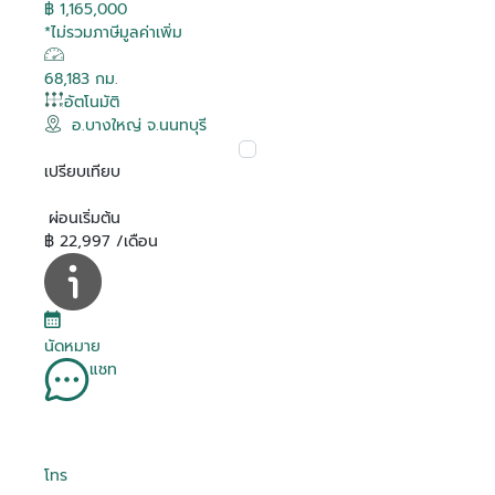
฿ 1,165,000
*ไม่รวมภาษีมูลค่าเพิ่ม
68,183 กม.
อัตโนมัติ
อ.บางใหญ่ จ.นนทบุรี
เปรียบเทียบ
ผ่อนเริ่มต้น
฿ 22,997 /เดือน
นัดหมาย
แชท
โทร