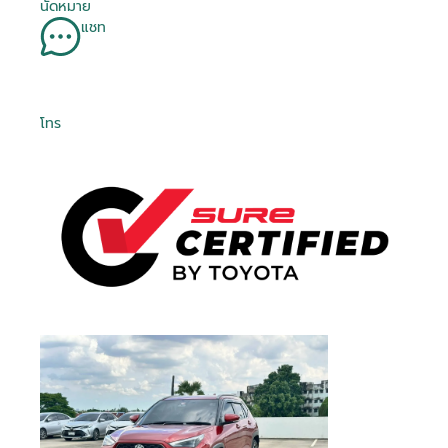
นัดหมาย
แชท
โทร