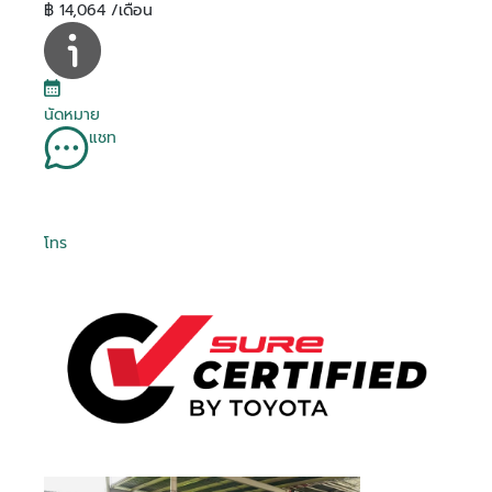
฿ 14,064 /เดือน
นัดหมาย
แชท
โทร