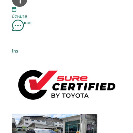
นัดหมาย
แชท
โทร