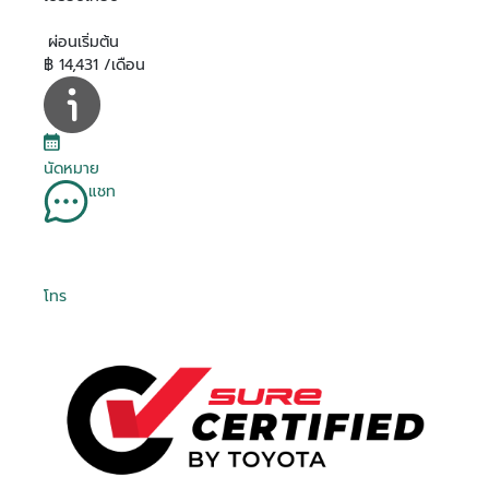
ผ่อนเริ่มต้น
฿ 14,431 /เดือน
นัดหมาย
แชท
โทร