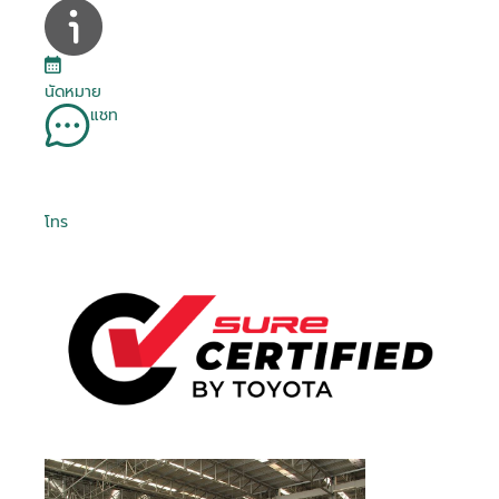
นัดหมาย
แชท
โทร