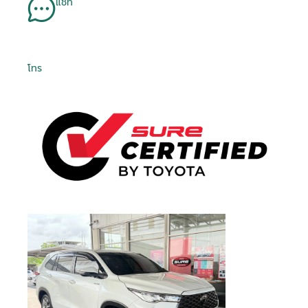
แชท
โทร