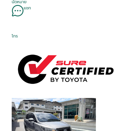
นัดหมาย
แชท
โทร