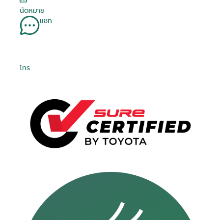
นัดหมาย
แชท
โทร