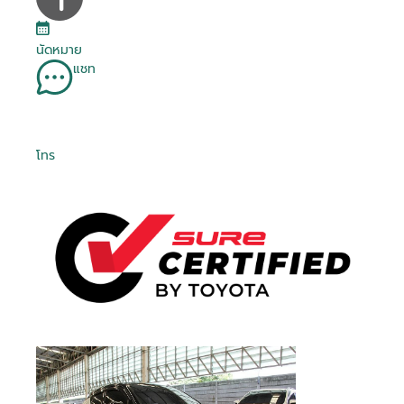
นัดหมาย
แชท
โทร