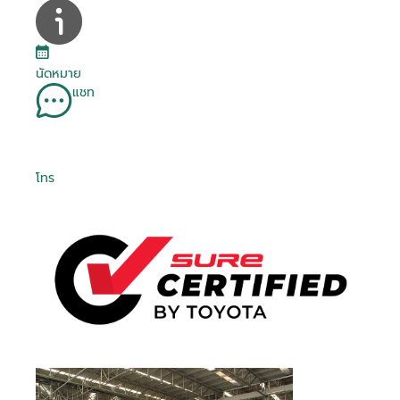
นัดหมาย
แชท
โทร