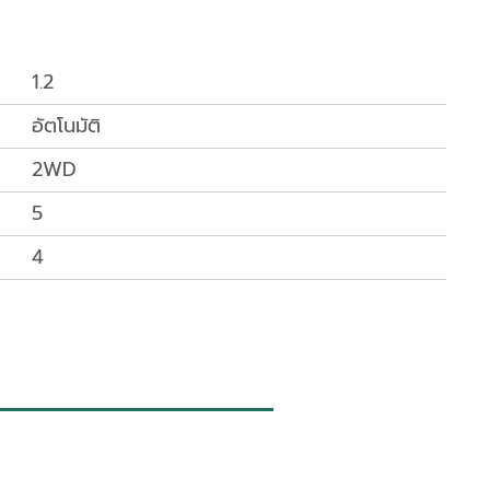
1.2
อัตโนมัติ
2WD
5
4