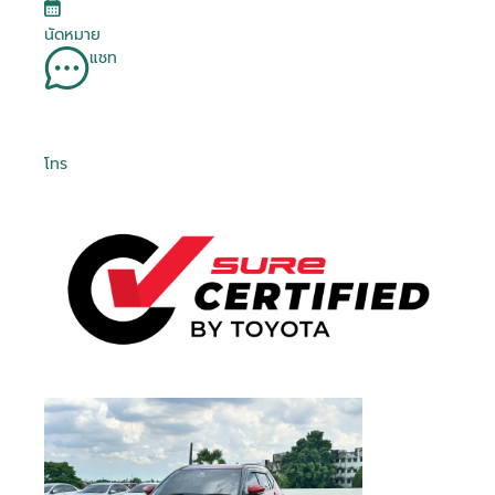
นัดหมาย
แชท
โทร