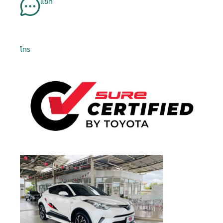
แชท
โทร