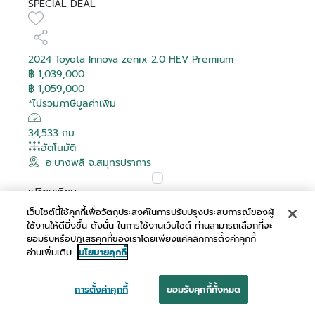
SPECIAL DEAL
2024 Toyota Innova zenix 2.0 HEV Premium
฿ 1,039,000
฿ 1,059,000
*ไม่รวมภาษีมูลค่าเพิ่ม
34,533 กม.
อัตโนมัติ
อ.บางพลี จ.สมุทรปราการ
เปรียบเทียบ
เว็บไซต์นี้ใช้คุกกี้เพื่อวัตถุประสงค์ในการปรับปรุงประสบการณ์ของผู้
ผ่อนเริ่มต้น
ใช้งานให้ดียิ่งขึ้น ดังนั้น ในการใช้งานเว็บไซต์ ท่านสามารถเลือกที่จะ
฿ 20,072 /เดือน
ยอมรับหรือปฏิเสธคุกกี้ของเราโดยเพียงแค่คลิกการตั้งค่าคุกกี้
อ่านเพิ่มเติม
นโยบายคุกกี้
การตั้งค่าคุกกี้
ยอมรับคุกกี้ทั้งหมด
นัดหมาย