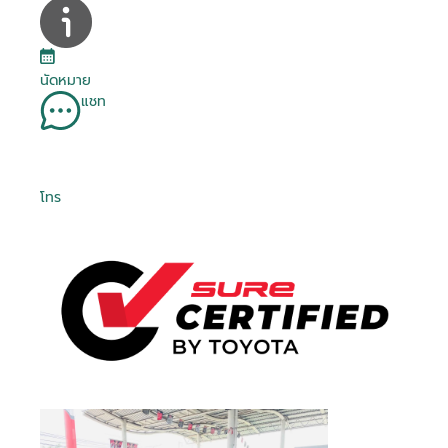
นัดหมาย
แชท
โทร