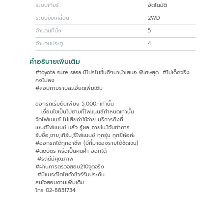
ระบบเกียร์
อัตโนมัติ
ระบบขับเคลื่อน
2WD
จำนวนที่นั่ง
5
จำนวนประตู
4
คำอธิบายเพิ่มเติม
#toyota sure sasa มีโปรโมชั่นดีๆมานำเสนอ พิเศษสุด #ไม่เด็ดจริง
คงไม่ลง
#สอบถามราบละเอียดเพิ่มเติม
ออกรถเริ่มต้นเพียง 5,000.-เท่านั้น
เงื่อนไขเป็นไปตามที่ไฟแนนซ์กำหนดเท่านั้น
จัดไฟแนนซ์ ไม่เสียค่าใช้จ่าย บริการถึงที่
เซนต์ไฟแนนซ์ แล้ว รู้ผล ภายใน3วันทำการ
รับซื้อ,ขาย,เทิร์น,รีไฟแนนซ์ ทุกรุ่น ทุกยี่ห้อค่ะ
#ออกรถได้ทุกอาชีพ (มีที่มาของรายได้ชัดเจน)
#ติดบัตร หรือเป็นคนค้ำ ออกได้
#รถดีมีคุณภาพ
#ผ่านการตรวจสอบ210จุดจริง
#มีแบรด์โตโยต้าชัวร์รับประกัน
สนใจสอบถามเพิ่มเติม
โทร 02-8851734