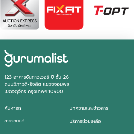
2023 Toyota Yaris 1.2 Premium
฿ 590,000
*ไม่รวมภาษีมูลค่าเพิ่ม
0 - 10,000 กม.
อัตโนมัติ
123 อาคารซันทาวเวอร์ บี ชั้น 26
อ.เมืองอุตรดิตถ์ จ.อุตรดิตถ์
ถนนวิภาวดี-รังสิต แขวงจอมพล
เขตจตุจักร กรุงเทพฯ 10900
ค้นหารถ
บทความและข่าวสาร
ขายรถยนต์
บริการช่วยเหลือ