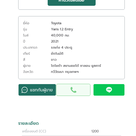
คำนวณสินเชื่อ
ยี่ห้อ
Toyota
รุ่น
Yaris 1.2 Entry
ไมล์
40,000 กม.
ปี
2021
ประเภทรถ
รถเก๋ง 4 ประตู
เกียร์
อัตโนมัติ
สี
ขาว
ผู้ขาย
โตโยต้า สยามออโต้ ซาลอน ยูสคาร์
จังหวัด
ทวีวัฒนา กรุงเทพฯ
แชทกับผู้ขาย
รายละเอียด
เครื่องยนต์ (CC)
1200