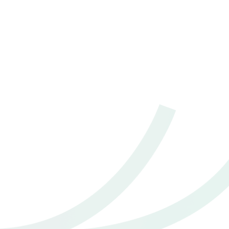
2021 Toyota Yaris 1.2 Sport
฿ 399,000
*ไม่รวมภาษีมูลค่าเพิ่ม
130,000 - 140,000 กม.
อัตโนมัติ
อ.หาดใหญ่ จ.สงขลา