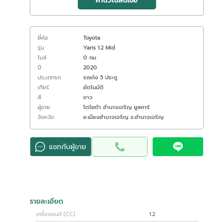
คำนวณสินเชื่อ
ยี่ห้อ
Toyota
รุ่น
Yaris 1.2 Mid
ไมล์
0 กม.
ปี
2020
ประเภทรถ
รถเก๋ง 5 ประตู
เกียร์
อัตโนมัติ
สี
ขาว
ผู้ขาย
โตโยต้า อำนาจเจริญ ยูสคาร์
จังหวัด
อ.เมืองอำนาจเจริญ จ.อำนาจเจริญ
แชทกับผู้ขาย
รายละเอียด
เครื่องยนต์ (CC)
1.2