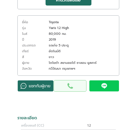
คำนวณสินเชื่อ
ยี่ห้อ
Toyota
รุ่น
Yaris 1.2 High
ไมล์
80,000 กม.
ปี
2019
ประเภทรถ
รถเก๋ง 5 ประตู
เกียร์
อัตโนมัติ
สี
ขาว
ผู้ขาย
โตโยต้า สยามออโต้ ซาลอน ยูสคาร์
จังหวัด
ทวีวัฒนา กรุงเทพฯ
แชทกับผู้ขาย
รายละเอียด
เครื่องยนต์ (CC)
1.2