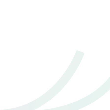
2021 Toyota Yaris 1.2 Sport
฿ 399,000
*ไม่รวมภาษีมูลค่าเพิ่ม
130,000 - 140,000 กม.
อัตโนมัติ
อ.หาดใหญ่ จ.สงขลา