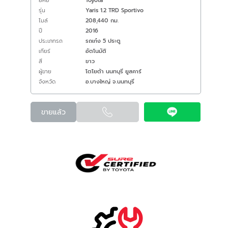
ยี่ห้อ
Toyota
รุ่น
Yaris 1.2 TRD Sportivo
ไมล์
208,440 กม.
ปี
2016
ประเภทรถ
รถเก๋ง 5 ประตู
เกียร์
อัตโนมัติ
สี
ขาว
ผู้ขาย
โตโยต้า นนทบุรี ยูสคาร์
จังหวัด
อ.บางใหญ่ จ.นนทบุรี
ขายแล้ว