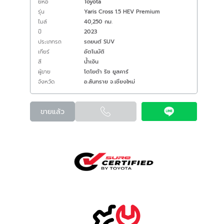
ยี่ห้อ
Toyota
รุ่น
Yaris Cross 1.5 HEV Premium
ไมล์
40,250 กม.
ปี
2023
ประเภทรถ
รถยนต์ SUV
เกียร์
อัตโนมัติ
สี
น้ำเงิน
ผู้ขาย
โตโยต้า ริช ยูสคาร์
จังหวัด
อ.สันทราย จ.เชียงใหม่
ขายแล้ว