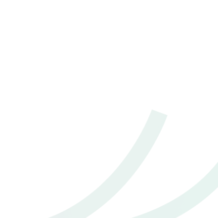
2023 Toyota Yaris ativ 1.2 Smart
฿ 489,000
*ไม่รวมภาษีมูลค่าเพิ่ม
20,000 - 30,000 กม.
อัตโนมัติ
อ.หาดใหญ่ จ.สงขลา