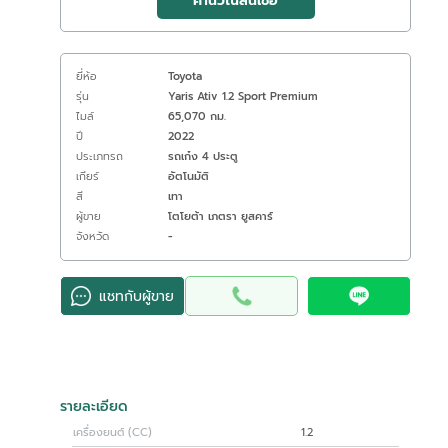
คำนวณสินเชื่อ
ยี่ห้อ
Toyota
รุ่น
Yaris Ativ 1.2 Sport Premium
ไมล์
65,070 กม.
ปี
2022
ประเภทรถ
รถเก๋ง 4 ประตู
เกียร์
อัตโนมัติ
สี
เทา
ผู้ขาย
โตโยต้า เภตรา ยูสคาร์
จังหวัด
-
แชทกับผู้ขาย
รายละเอียด
เครื่องยนต์ (CC)
1.2