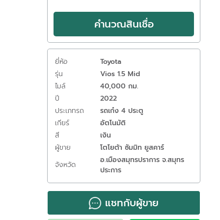
คำนวณสินเชื่อ
ยี่ห้อ
Toyota
รุ่น
Vios 1.5 Mid
ไมล์
40,000 กม.
ปี
2022
ประเภทรถ
รถเก๋ง 4 ประตู
เกียร์
อัตโนมัติ
สี
เงิน
ผู้ขาย
โตโยต้า ซัมมิท ยูสคาร์
อ.เมืองสมุทรปราการ จ.สมุทร
จังหวัด
ประการ
แชทกับผู้ขาย