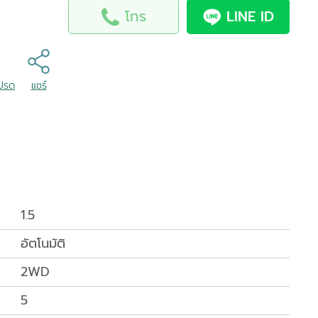
โทร
LINE ID
โปรด
แชร์
1.5
อัตโนมัติ
2WD
5