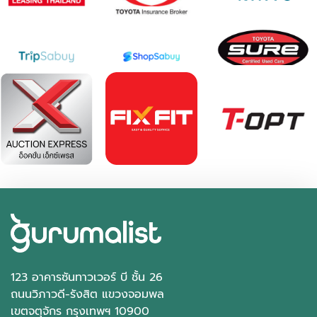
฿ 378,000
฿ 395,000
*ไม่รวมภาษีมูลค่าเพิ่ม
165,468 กม.
อัตโนมัติ
อ.บางใหญ่ จ.นนทบุรี
123 อาคารซันทาวเวอร์ บี ชั้น 26
ถนนวิภาวดี-รังสิต แขวงจอมพล
เขตจตุจักร กรุงเทพฯ 10900