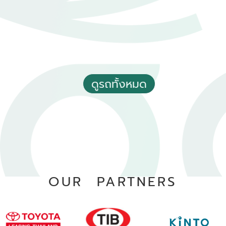
2020 Toyota Vios 1.5 Entry
ดีลสิ้นสุดใน
ดูรถทั้งหมด
฿ 380,000
33
*ไม่รวมภาษีมูลค่าเพิ่ม
วัน
:
115,080 กม.
02
อัตโนมัติ
ชั่วโมง
อ.ท่าม่วง จ.กาญจนบุรี
:
28
นาที
OUR PARTNERS
SPECIAL DEAL
2018 Toyota Vios 1.5 S