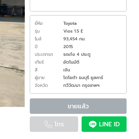
ยี่ห้อ
Toyota
รุ่น
Vios 1.5 E
ไมล์
93,454 กม.
ปี
2015
ประเภทรถ
รถเก๋ง 4 ประตู
เกียร์
อัตโนมัติ
สี
เงิน
ผู้ขาย
โตโยต้า ธนบุรี ยูสคาร์
จังหวัด
ทวีวัฒนา กรุงเทพฯ
ขายแล้ว
โทร
LINE ID