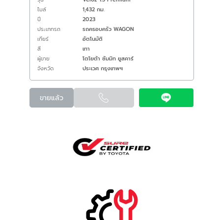
ไมล์
1,432 กม.
ปี
2023
ประเภทรถ
รถครอบครัว WAGON
เกียร์
อัตโนมัติ
สี
เทา
ผู้ขาย
โตโยต้า ซัมมิท ยูสคาร์
จังหวัด
ประเวศ กรุงเทพฯ
ขายแล้ว