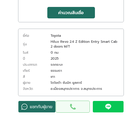
คำนวณสินเชื่อ
ยี่ห้อ
Toyota
Hilux Revo 2.4 Z Edition Entry Smart Cab
รุ่น
2 doors M/T
ไมล์
0 กม.
ปี
2025
ประเภทรถ
รถกระบะ
เกียร์
ธรรมดา
สี
เทา
ผู้ขาย
โตโยต้า ซัมมิท ยูสคาร์
จังหวัด
อ.เมืองสมุทรปราการ จ.สมุทรประการ
แชทกับผู้ขาย