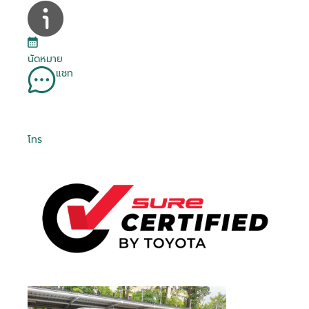
นัดหมาย
แชท
โทร