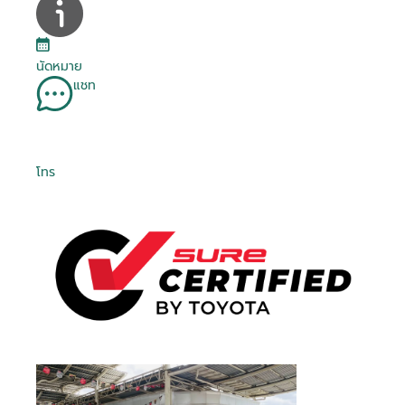
นัดหมาย
แชท
โทร