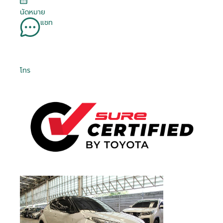
นัดหมาย
แชท
โทร