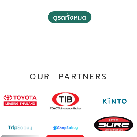
ดูรถทั้งหมด
2021 Toyota Hilux revo 2.4 Prerunner Mid Double Cab
4 Doors M/T
฿ 579,000
*ไม่รวมภาษีมูลค่าเพิ่ม
137,136 กม.
ธรรมดา
อ.เมืองสมุทรปราการ จ.สมุทรปราการ
OUR PARTNERS