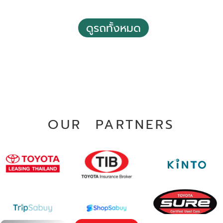
2020 Toyota Hilux revo 2.4 Prerunner E Double Cab 4
Doors
ดูรถทั้งหมด
฿ 589,000
*ไม่รวมภาษีมูลค่าเพิ่ม
95,078 กม.
อัตโนมัติ
อ.บางพลี จ.สมุทรปราการ
OUR PARTNERS
2021 Toyota Hilux revo 2.4 Z Edition Entry Double Cab
4 Doors M/T