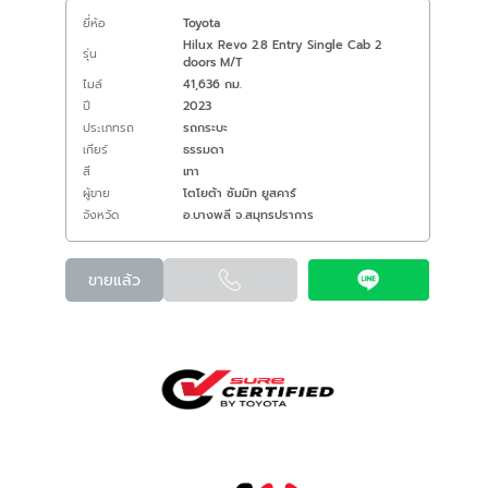
ยี่ห้อ
Toyota
Hilux Revo 2.8 Entry Single Cab 2
รุ่น
doors M/T
ไมล์
41,636 กม.
ปี
2023
ประเภทรถ
รถกระบะ
เกียร์
ธรรมดา
สี
เทา
ผู้ขาย
โตโยต้า ซัมมิท ยูสคาร์
จังหวัด
อ.บางพลี จ.สมุทรปราการ
ขายแล้ว