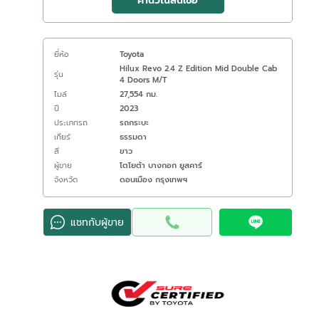
คำนวณสินเชื่อ
ยี่ห้อ
Toyota
Hilux Revo 2.4 Z Edition Mid Double Cab
รุ่น
4 Doors M/T
ไมล์
27,554 กม.
ปี
2023
ประเภทรถ
รถกระบะ
เกียร์
ธรรมดา
สี
ขาว
ผู้ขาย
โตโยต้า บางกอก ยูสคาร์
จังหวัด
ดอนเมือง กรุงเทพฯ
แชทกับผู้ขาย