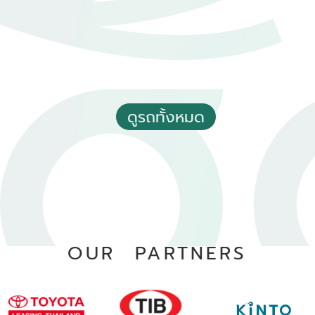
อัตโนมัติ
อ.เมืองอุตรดิตถ์ จ.อุตรดิตถ์
ดูรถทั้งหมด
OUR PARTNERS