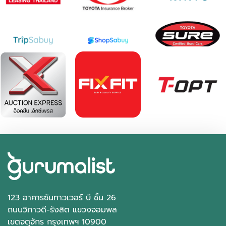
2021 Toyota Hilux revo 2.4 Prerunner Entry Double Cab 4
Doors
฿ 579,000
*ไม่รวมภาษีมูลค่าเพิ่ม
55,135 กม.
อัตโนมัติ
อ.เมืองสมุทรปราการ จ.สมุทรปราการ
123 อาคารซันทาวเวอร์ บี ชั้น 26
ถนนวิภาวดี-รังสิต แขวงจอมพล
เขตจตุจักร กรุงเทพฯ 10900