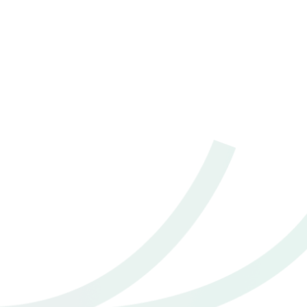
120,000 - 130,000 กม.
ธรรมดา
อ.บางละมุง จ.ชลบุรี
2021 Toyota Hilux revo 2.4 Z Edition Mid Double Cab 4
Doors
฿ 490,000
*ไม่รวมภาษีมูลค่าเพิ่ม
50,000 - 60,000 กม.