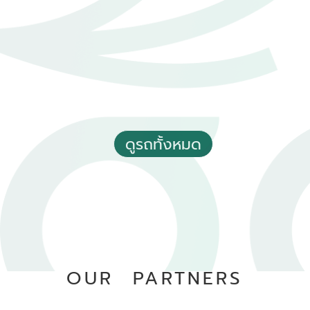
ฟรีค่าโอน
ดูรถทั้งหมด
2017 Toyota Hilux revo 2.4 J Single Cab 2 doors M/T
฿ 349,000
*ไม่รวมภาษีมูลค่าเพิ่ม
80,000 - 90,000 กม.
ธรรมดา
OUR PARTNERS
อ.เมืองอุบลราชธานี จ.อุบลราชธานี