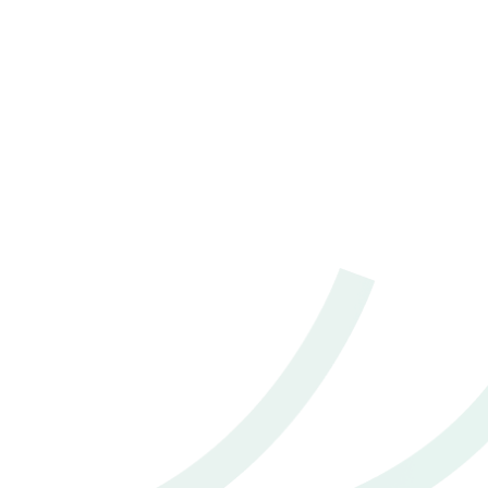
55,135 กม.
อัตโนมัติ
อ.เมืองสมุทรปราการ จ.สมุทรปราการ
2021 Toyota Hilux revo 2.4 Prerunner Mid Double Cab 4
Doors M/T
฿ 579,000
*ไม่รวมภาษีมูลค่าเพิ่ม
137,136 กม.
ธรรมดา
อ.เมืองสมุทรปราการ จ.สมุทรปราการ