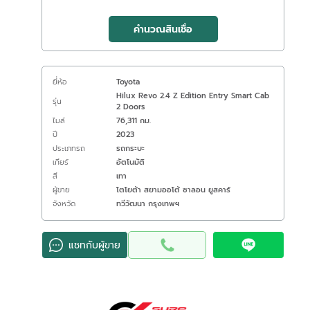
คำนวณสินเชื่อ
ยี่ห้อ
Toyota
Hilux Revo 2.4 Z Edition Entry Smart Cab
รุ่น
2 Doors
ไมล์
76,311 กม.
ปี
2023
ประเภทรถ
รถกระบะ
เกียร์
อัตโนมัติ
สี
เทา
ผู้ขาย
โตโยต้า สยามออโต้ ซาลอน ยูสคาร์
จังหวัด
ทวีวัฒนา กรุงเทพฯ
แชทกับผู้ขาย