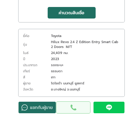
คำนวณสินเชื่อ
ยี่ห้อ
Toyota
Hilux Revo 2.4 Z Edition Entry Smart Cab
รุ่น
2 Doors M/T
ไมล์
24,409 กม.
ปี
2023
ประเภทรถ
รถกระบะ
เกียร์
ธรรมดา
สี
เทา
ผู้ขาย
โตโยต้า นนทบุรี ยูสคาร์
จังหวัด
อ.บางใหญ่ จ.นนทบุรี
แชทกับผู้ขาย