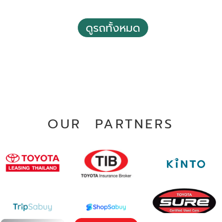
ดูรถทั้งหมด
2021 Toyota Hilux revo 2.4 Prerunner Mid Double Cab
4 Doors M/T
฿ 579,000
*ไม่รวมภาษีมูลค่าเพิ่ม
137,136 กม.
ธรรมดา
อ.เมืองสมุทรปราการ จ.สมุทรปราการ
OUR PARTNERS