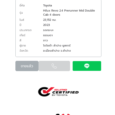
ยี่ห้อ
Toyota
Hilux Revo 2.4 Prerunner Mid Double
รุ่น
Cab 4 doors
ไมล์
23,152 กม.
ปี
2023
ประเภทรถ
รถกระบะ
เกียร์
ธรรมดา
สี
ขาว
ผู้ขาย
โตโยต้า ลำปาง ยูสคาร์
จังหวัด
อ.เมืองลำปาง จ.ลำปาง
ขายแล้ว