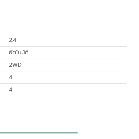
2.4
อัตโนมัติ
2WD
4
4