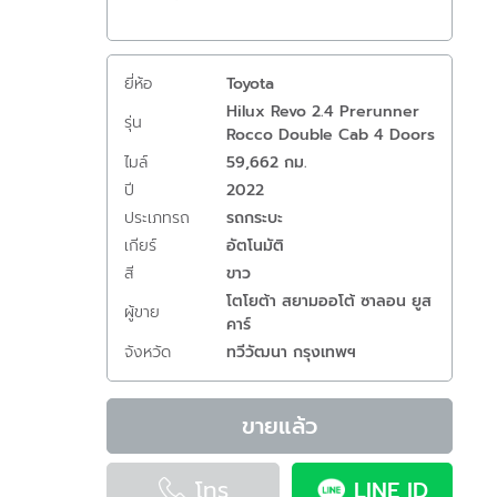
ยี่ห้อ
Toyota
Hilux Revo 2.4 Prerunner
รุ่น
Rocco Double Cab 4 Doors
ไมล์
59,662 กม.
ปี
2022
ประเภทรถ
รถกระบะ
เกียร์
อัตโนมัติ
สี
ขาว
โตโยต้า สยามออโต้ ซาลอน ยูส
ผู้ขาย
คาร์
จังหวัด
ทวีวัฒนา กรุงเทพฯ
ขายแล้ว
โทร
LINE ID