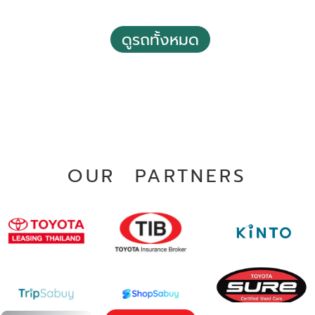
2020 Toyota Hilux revo 2.4 Prerunner E Double Cab 4
Doors
ดูรถทั้งหมด
฿ 589,000
*ไม่รวมภาษีมูลค่าเพิ่ม
95,078 กม.
อัตโนมัติ
อ.บางพลี จ.สมุทรปราการ
OUR PARTNERS
2021 Toyota Hilux revo 2.4 Z Edition Entry Double Cab
4 Doors M/T