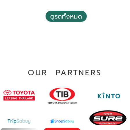
2020 Toyota Hilux revo 2.4 Prerunner E Double Cab 4
Doors
ดูรถทั้งหมด
฿ 589,000
*ไม่รวมภาษีมูลค่าเพิ่ม
95,078 กม.
อัตโนมัติ
อ.บางพลี จ.สมุทรปราการ
OUR PARTNERS
2021 Toyota Hilux revo 2.4 Z Edition Entry Double Cab
4 Doors M/T