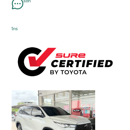
แชท
โทร