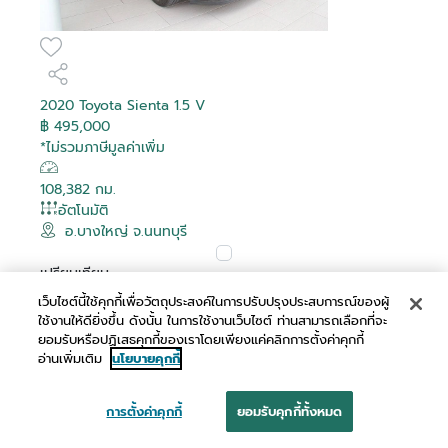
2020 Toyota Sienta 1.5 V
฿ 495,000
*ไม่รวมภาษีมูลค่าเพิ่ม
108,382 กม.
อัตโนมัติ
อ.บางใหญ่ จ.นนทบุรี
เปรียบเทียบ
เว็บไซต์นี้ใช้คุกกี้เพื่อวัตถุประสงค์ในการปรับปรุงประสบการณ์ของผู้
ผ่อนเริ่มต้น
ใช้งานให้ดียิ่งขึ้น ดังนั้น ในการใช้งานเว็บไซต์ ท่านสามารถเลือกที่จะ
฿ 9,739 /เดือน
ยอมรับหรือปฏิเสธคุกกี้ของเราโดยเพียงแค่คลิกการตั้งค่าคุกกี้
อ่านเพิ่มเติม
นโยบายคุกกี้
การตั้งค่าคุกกี้
ยอมรับคุกกี้ทั้งหมด
นัดหมาย