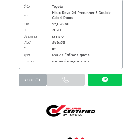
ยี่ห้อ
Toyota
Hilux Revo 2.4 Prerunner E Double
รุ่น
Cab 4 Doors
ไมล์
95,078 กม.
ปี
2020
ประเภทรถ
รถกระบะ
เกียร์
อัตโนมัติ
สี
เทา
ผู้ขาย
โตโยต้า ชัยรัชการ ยูสคาร์
จังหวัด
อ.บางพลี จ.สมุทรปราการ
ขายแล้ว