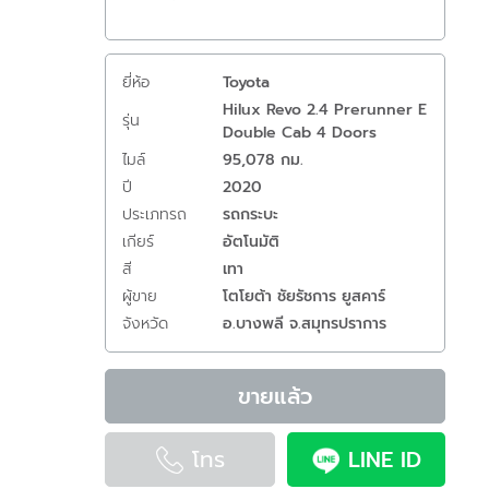
ยี่ห้อ
Toyota
Hilux Revo 2.4 Prerunner E
รุ่น
Double Cab 4 Doors
ไมล์
95,078 กม.
ปี
2020
ประเภทรถ
รถกระบะ
เกียร์
อัตโนมัติ
สี
เทา
ผู้ขาย
โตโยต้า ชัยรัชการ ยูสคาร์
จังหวัด
อ.บางพลี จ.สมุทรปราการ
ขายแล้ว
โทร
LINE ID