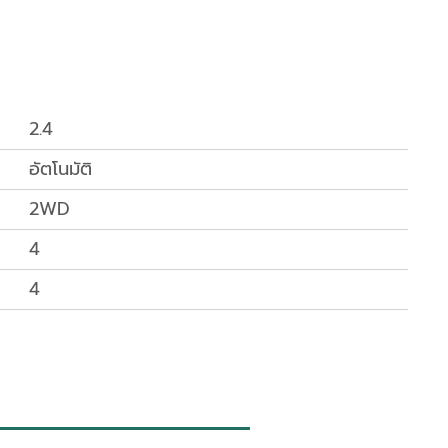
2.4
อัตโนมัติ
2WD
4
4