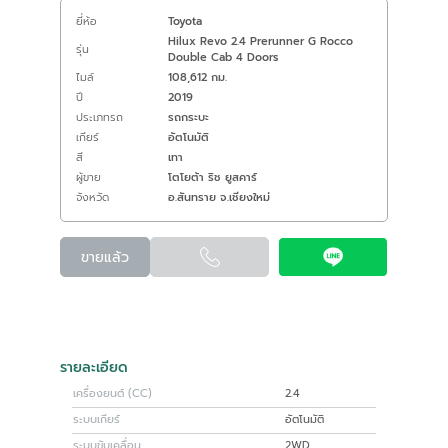
ยี่ห้อ
Toyota
Hilux Revo 2.4 Prerunner G Rocco
รุ่น
Double Cab 4 Doors
ไมล์
108,612 กม.
ปี
2019
ประเภทรถ
รถกระบะ
เกียร์
อัตโนมัติ
สี
เทา
ผู้ขาย
โตโยต้า ริช ยูสคาร์
จังหวัด
อ.สันทราย จ.เชียงใหม่
ขายแล้ว
รายละเอียด
เครื่องยนต์ (CC)
2.4
ระบบเกียร์
อัตโนมัติ
ระบบขับเคลื่อน
2WD