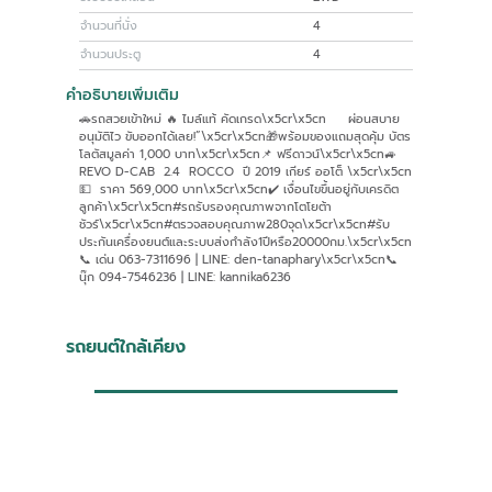
จำนวนที่นั่ง
4
จำนวนประตู
4
คำอธิบายเพิ่มเติม
🚗รถสวยเข้าใหม่ 🔥 ไมล์แท้ คัดเกรด\x5cr\x5cn ผ่อนสบาย
อนุมัติไว ขับออกได้เลย!”\x5cr\x5cn🎁พร้อมของแถมสุดคุ้ม บัตร
โลตัสมูลค่า 1,000 บาท\x5cr\x5cn📌 ฟรีดาวน์\x5cr\x5cn🚙
REVO D-CAB 2.4 ROCCO ปี 2019 เกียร์ ออโต็ \x5cr\x5cn
💵 ราคา 569,000 บาท\x5cr\x5cn✔️ เงื่อนไขขึ้นอยู่กับเครดิต
ลูกค้า\x5cr\x5cn#รถรับรองคุณภาพจากโตโยต้า
ชัวร์\x5cr\x5cn#ตรวจสอบคุณภาพ280จุด\x5cr\x5cn#รับ
ประกันเครื่องยนต์และระบบส่งกำลัง1ปีหรือ20000กม.\x5cr\x5cn
📞 เด่น 063-7311696 | LINE: den-tanaphary\x5cr\x5cn📞
นุ๊ก 094-7546236 | LINE: kannika6236
รถยนต์ใกล้เคียง