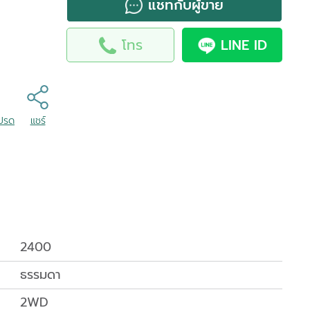
แชทกับผู้ขาย
โทร
LINE ID
โปรด
แชร์
2400
ธรรมดา
2WD