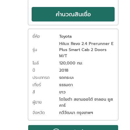
คำนวณสินเชื่อ
ยี่ห้อ
Toyota
Hilux Revo 2.4 Prerunner E
รุ่น
Plus Smart Cab 2 Doors
M/T
ไมล์
120,000 กม.
ปี
2018
ประเภทรถ
รถกระบะ
เกียร์
ธรรมดา
สี
ขาว
โตโยต้า สยามออโต้ ซาลอน ยูส
ผู้ขาย
คาร์
จังหวัด
ทวีวัฒนา กรุงเทพฯ