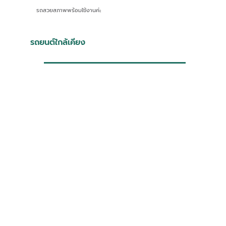
รถสวยสภาพพร้อมใช้งานค่ะ
รถยนต์ใกล้เคียง