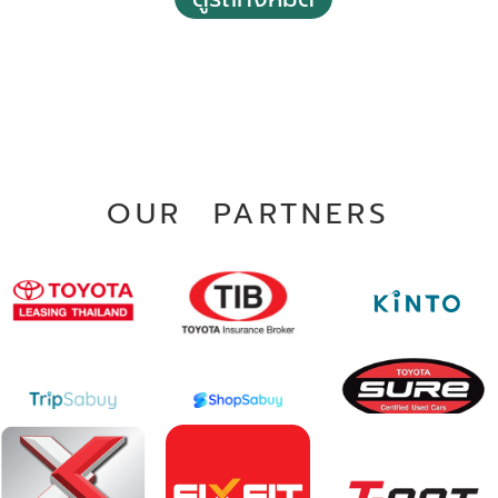
2018 Toyota Fortuner 2.4 V
109,304 กม.
฿ 798,000
อัตโนมัติ
*ไม่รวมภาษีมูลค่าเพิ่ม
อ.บางใหญ่ จ.นนทบุรี
143,938 กม.
อัตโนมัติ
อ.เมืองพิษณุโลก จ.พิษณุโลก
OUR PARTNERS