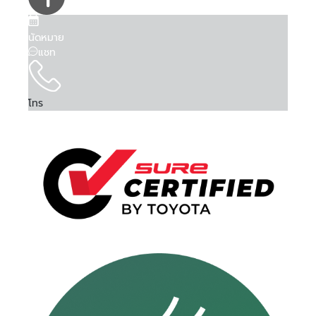
นัดหมาย
แชท
โทร