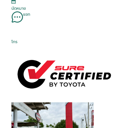
นัดหมาย
แชท
โทร