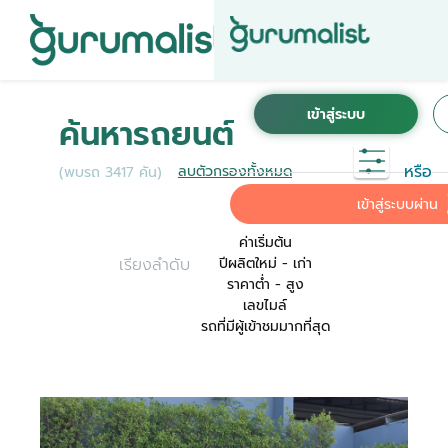
ชื่อผู้ใช้งานนี้ ได้ลงทะเบียนการใช้งานไว้กับ KINTO
เพื่อการใช้งานที่สะดวกที่สุด ระบบจะทำการเชื่อม
ค้นหารถยนต์
ต่อบัญชีการใช้งาน KINTO ของคุณเข้ากับ
Gurumalist
หรือ
ลบตัวกรองทั้งหมด
(พบรถ 3417 คัน)
ค่าเริ่มต้น
เข้าสู่ระบบผ่าน
ค่าเริ่มต้น
เรียงลำดับ
ปีผลิตใหม่ - เก่า
ราคาต่ำ - สูง
เลขไมล์
รถที่มีผู้เข้าชมมากที่สุด