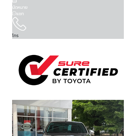
นัดหมาย
แชท
โทร