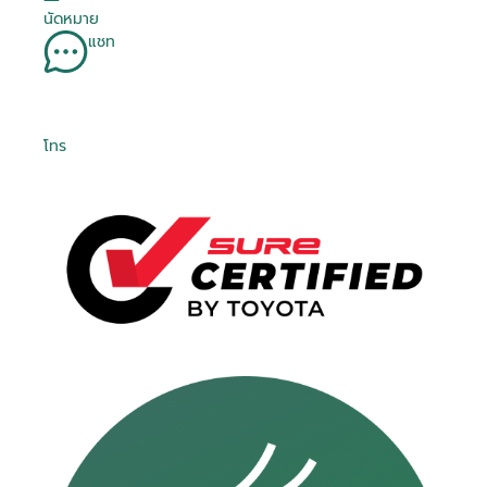
นัดหมาย
แชท
โทร