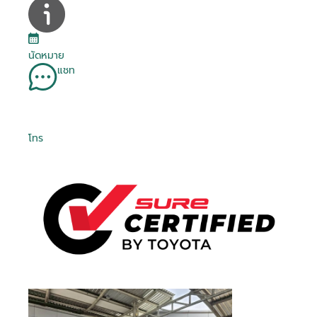
นัดหมาย
แชท
โทร