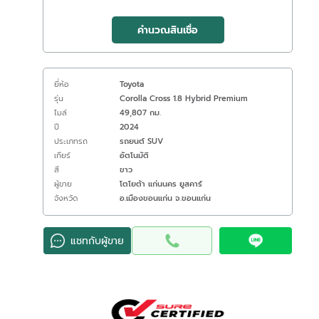
คำนวณสินเชื่อ
ยี่ห้อ
Toyota
รุ่น
Corolla Cross 1.8 Hybrid Premium
ไมล์
49,807 กม.
ปี
2024
ประเภทรถ
รถยนต์ SUV
เกียร์
อัตโนมัติ
สี
ขาว
ผู้ขาย
โตโยต้า แก่นนคร ยูสคาร์
จังหวัด
อ.เมืองขอนแก่น จ.ขอนแก่น
แชทกับผู้ขาย