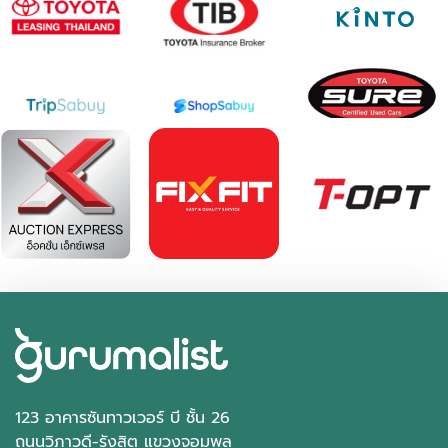
123 อาคารซันทาวเวอร์ บี ชั้น 26
ถนนวิภาวดี-รังสิต แขวงจอมพล