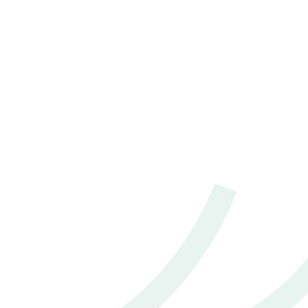
2021 Toyota Corolla cross 1.8 Hybrid Smart
฿ 622,000
*ไม่รวมภาษีมูลค่าเพิ่ม