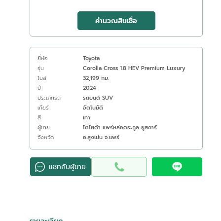
คำนวณสินเชื่อ
ยี่ห้อ
Toyota
รุ่น
Corolla Cross 1.8 HEV Premium Luxury
ไมล์
32,199 กม.
ปี
2024
ประเภทรถ
รถยนต์ SUV
เกียร์
อัตโนมัติ
สี
เทา
ผู้ขาย
โตโยต้า แพร่หล่อตระกูล ยูสคาร์
จังหวัด
อ.สูงเม่น จ.แพร่
แชทกับผู้ขาย