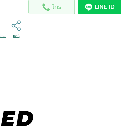
โทร
LINE ID
โปรด
แชร์