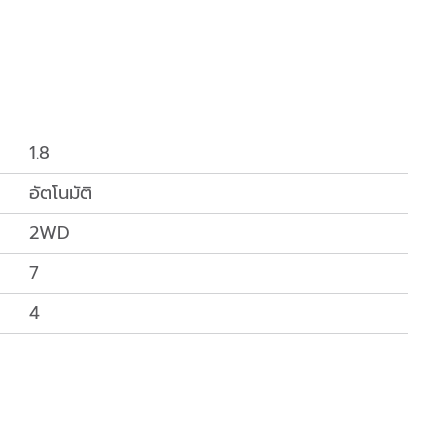
1.8
อัตโนมัติ
2WD
7
4