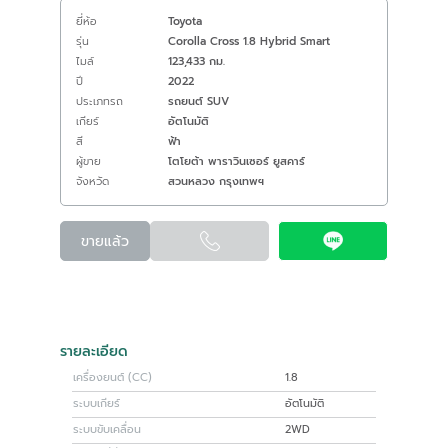
ยี่ห้อ
Toyota
รุ่น
Corolla Cross 1.8 Hybrid Smart
ไมล์
123,433 กม.
ปี
2022
ประเภทรถ
รถยนต์ SUV
เกียร์
อัตโนมัติ
สี
ฟ้า
ผู้ขาย
โตโยต้า พาราวินเซอร์ ยูสคาร์
จังหวัด
สวนหลวง กรุงเทพฯ
ขายแล้ว
รายละเอียด
เครื่องยนต์ (CC)
1.8
ระบบเกียร์
อัตโนมัติ
ระบบขับเคลื่อน
2WD