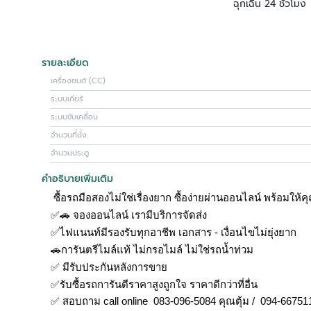
ฉุกเฉิน 24 ชั่วโมง
รายละเอียด
เครื่องยนต์ (CC)
ระบบเกียร์
ระบบขับเคลื่อน
จำนวนที่นั่ง
จำนวนประตู
คำอธิบายเพิ่มเติม
ซื้อรถมือสองไม่ใช่เรื่องยาก ซื้อง่ายผ่านออนไลน์ พร้อม
✅🚗 จองออนไลน์ เรามีบริการจัดส่ง
✅ไฟแนนท์มีรองรับทุกอาชีพ เอกสาร - เงื่อนไขไม่ยุ่งยาก
🚗การันตรีไมล์แท้ ไม่กรอไมล์ ไม่ใช่รถน้ำท่วม
✅ มีรับประกันหลังการขาย
✅รับซื้อรถการันตีราคาสูงถูกใจ ราคาดีกว่าที่อื่น
✅ สอบถาม call online 083-096-5084 คุณตุ้ม / 094-667511