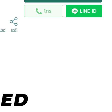
โทร
LINE ID
โปรด
แชร์