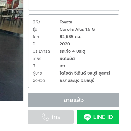
ยี่ห้อ
Toyota
รุ่น
Corolla Altis 1.6 G
ไมล์
82,685 กม.
ปี
2020
ประเภทรถ
รถเก๋ง 4 ประตู
เกียร์
อัตโนมัติ
สี
เทา
ผู้ขาย
โตโยต้า จีเอ็นดี ชลบุรี ยูสคาร์
จังหวัด
อ.บางละมุง จ.ชลบุรี
ขายแล้ว
โทร
LINE ID