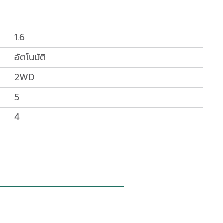
1.6
อัตโนมัติ
2WD
5
4