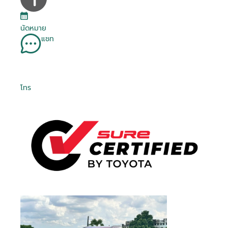
นัดหมาย
แชท
โทร