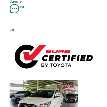
นัดหมาย
แชท
โทร