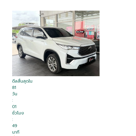
ดีลสิ้นสุดใน
81
วัน
:
01
ชั่วโมง
:
49
นาที