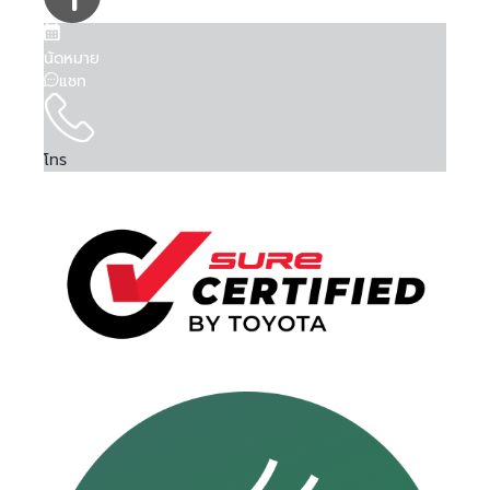
นัดหมาย
แชท
โทร