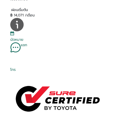
ผ่อนเริ่มต้น
฿ 14,071 /เดือน
นัดหมาย
แชท
โทร