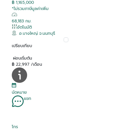
฿ 1,165,000
*ไม่รวมภาษีมูลค่าเพิ่ม
68,183 กม.
อัตโนมัติ
อ.บางใหญ่ จ.นนทบุรี
เปรียบเทียบ
ผ่อนเริ่มต้น
฿ 22,997 /เดือน
นัดหมาย
แชท
โทร