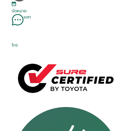
นัดหมาย
แชท
โทร