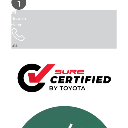
นัดหมาย
แชท
โทร