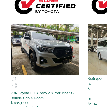
D
D
D
D
D
D
D
D
D
D
D
D
D
D
D
D
ดีลสิ้นสุดใน
87
วัน
2017 Toyota Hilux revo 2.8 Prerunner G
:
Double Cab 4 Doors
01
฿ 699,000
ชั่วโมง