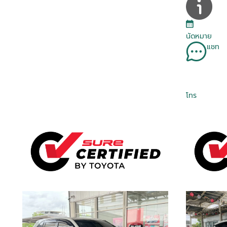
นัดหมาย
แชท
โทร